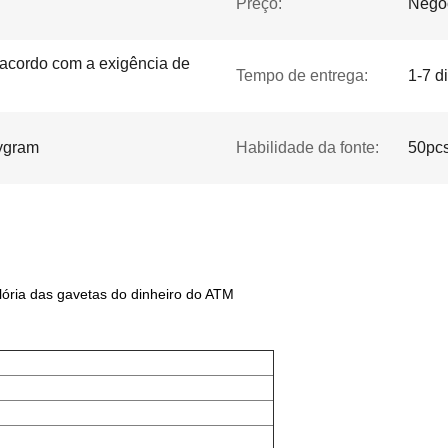
Preço:
Nego
acordo com a exigência de
Tempo de entrega:
1-7 d
eygram
Habilidade da fonte:
50pcs
ória das gavetas do dinheiro do ATM