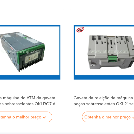
a máquina do ATM da gaveta
Gaveta da rejeição da máquina
as sobresselentes OKI RG7 de
peças sobresselentes OKI 21s
1 ATM
YX4238-5000G002 ATM
tenha o melhor preço
Obtenha o melhor preço