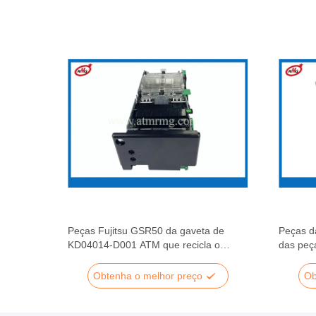
itsu
Peças Fujitsu GSR50 da gaveta de
Peças d
de
KD04014-D001 ATM que recicla o
das peç
empilhador
ISO900
Obtenha o melhor preço
Ob