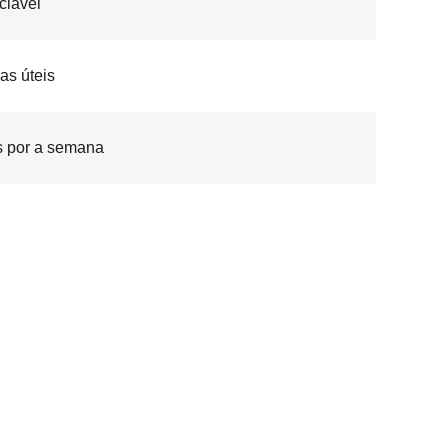
ciável
ias úteis
 por a semana