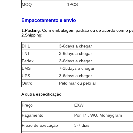
MOQ
1PCS
Empacotamento e envio
1.Packing: Com embalagem padrão ou de acordo com o ped
2.Shipping:
DHL
3-6days a chegar
TNT
3-6days a chegar
Fedex
3-6days a chegar
EMS
7-15days a chegar
UPS
3-6days a chegar
Outro
Pelo mar ou pelo ar
A outra especificação
Preço
EXW
Pagamento
Por T/T, WU, Moneygram
Prazo de execução
3-7 dias