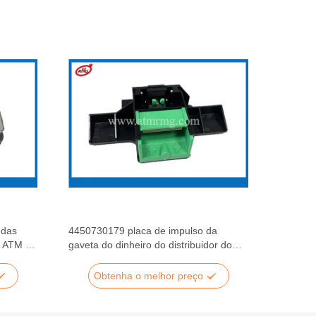
 das
4450730179 placa de impulso da
e ATM de
gaveta do dinheiro do distribuidor do
NCR S2 das partes 445-0730179 da
gaveta do ATM
Obtenha o melhor preço