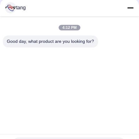
tang
Peças
peças da máquina do
sobresselentes do
4:12 PM
atm
ATM
Good day, what product are you looking for?
peças do atm do
Peças do NCR ATM
wincor
Peças de Diebold
Peças de NMD ATM
ATM
Peças de Hitachi
Máquina do banco do
ATM
ATM
Subscreva