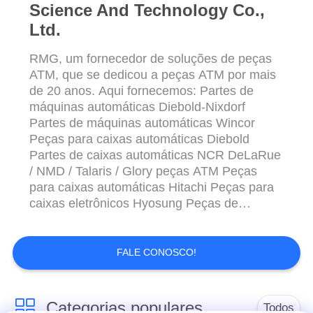
Science And Technology Co.,
Ltd.
RMG, um fornecedor de soluções de peças
ATM, que se dedicou a peças ATM por mais
de 20 anos. Aqui fornecemos: Partes de
máquinas automáticas Diebold-Nixdorf
Partes de máquinas automáticas Wincor
Peças para caixas automáticas Diebold
Partes de caixas automáticas NCR DeLaRue
/ NMD / Talaris / Glory peças ATM Peças
para caixas automáticas Hitachi Peças para
caixas eletrônicos Hyosung Peças de
máquinas-automóveis GRG Peças de caixas
automáticas OKI Partes de caixas
automáticos da Fujitsu
FALE CONOSCO!
CPI/MEI/CashCode/Money Contorls peças
de equipamento de pagamento Partes de
equipamento de pagamento JCM Servi...
Categorias populares
Todos